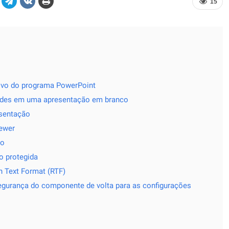
15
uivo do programa PowerPoint
lides em uma apresentação em branco
esentação
iewer
do
o protegida
 Text Format (RTF)
egurança do componente de volta para as configurações