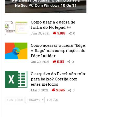
9 Maneiras De Ajustar O Brilho Da Tela
No Seu PC Com Windows 10 Ou 11
Como usar a quebra de
linha do Notepad ++
Jun 10, 2021
5.818
0
Como acessar o menu “Edge:
// flags” nas compilações do
Edge Insider
Out 20, 2021
5.151
0
O arquivo do Excel não rola
para baixo? Corrija com
estes métodos
Mai 3, 2021
5.096
0
ANTERIOR
PRÓXIMO
1 De 796