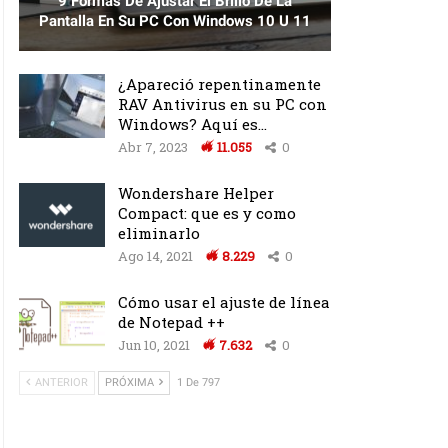
9 Formas De Ajustar El Brillo De La
Pantalla En Su PC Con Windows 10 U 11
¿Apareció repentinamente
RAV Antivirus en su PC con
Windows? Aquí es…
Abr 7, 2023
11.055
0
Wondershare Helper
Compact: que es y como
eliminarlo
Ago 14, 2021
8.229
0
Cómo usar el ajuste de línea
de Notepad ++
Jun 10, 2021
7.632
0
ANTERIOR
PRÓXIMA
1 De 797