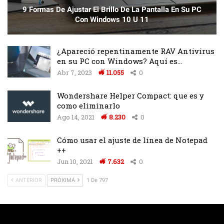
9 Formas De Ajustar El Brillo De La Pantalla En Su PC
Con Windows 10 U 11
¿Apareció repentinamente RAV Antivirus
en su PC con Windows? Aquí es…
Abr 7, 2023
11.055
0
Wondershare Helper Compact: que es y
como eliminarlo
Ago 14, 2021
8.230
0
Cómo usar el ajuste de línea de Notepad
++
Jun 10, 2021
7.632
0
ANTERIOR
PRÓXIMA
1 De 797