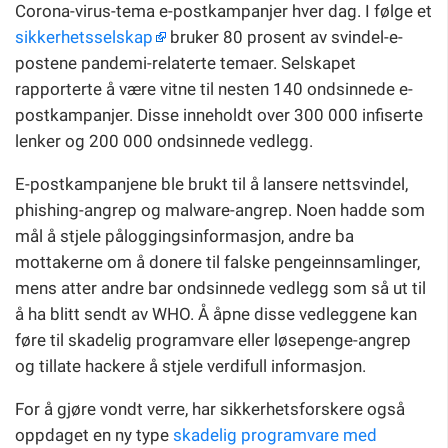
Corona-virus-tema e-postkampanjer hver dag. I følge et
sikkerhetsselskap
bruker 80 prosent av svindel-e-
postene pandemi-relaterte temaer. Selskapet
rapporterte å være vitne til nesten 140 ondsinnede e-
postkampanjer. Disse inneholdt over 300 000 infiserte
lenker og 200 000 ondsinnede vedlegg.
E-postkampanjene ble brukt til å lansere nettsvindel,
phishing-angrep og malware-angrep. Noen hadde som
mål å stjele påloggingsinformasjon, andre ba
mottakerne om å donere til falske pengeinnsamlinger,
mens atter andre bar ondsinnede vedlegg som så ut til
å ha blitt sendt av WHO. Å åpne disse vedleggene kan
føre til skadelig programvare eller løsepenge-angrep
og tillate hackere å stjele verdifull informasjon.
For å gjøre vondt verre, har sikkerhetsforskere også
oppdaget en ny type
skadelig programvare med