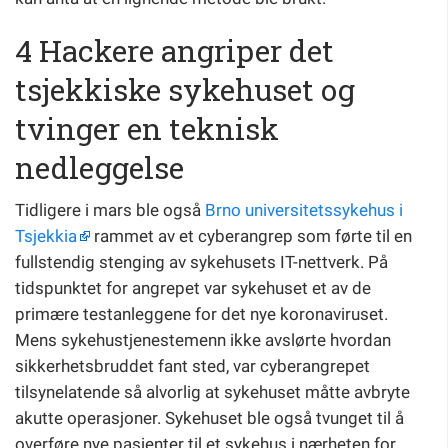
4 Hackere angriper det
tsjekkiske sykehuset og
tvinger en teknisk
nedleggelse
Tidligere i mars ble også
Brno universitetssykehus i
Tsjekkia
rammet av et cyberangrep som førte til en
fullstendig stenging av sykehusets IT-nettverk. På
tidspunktet for angrepet var sykehuset et av de
primære testanleggene for det nye koronaviruset.
Mens sykehustjenestemenn ikke avslørte hvordan
sikkerhetsbruddet fant sted, var cyberangrepet
tilsynelatende så alvorlig at sykehuset måtte avbryte
akutte operasjoner. Sykehuset ble også tvunget til å
overføre nye pasienter til et sykehus i nærheten for