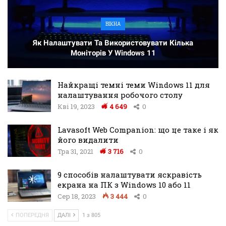
ВІКНА
Як Налаштувати Та Використовувати Кілька
Моніторів У Windows 11
Найкращі темні теми Windows 11 для
налаштування робочого столу
Кві 19, 2023
4 649
0
Lavasoft Web Companion: що це таке і як
його видалити
Тра 31, 2021
3 716
0
9 способів налаштувати яскравість
екрана на ПК з Windows 10 або 11
Сер 18, 2023
3 444
0
ПОПЕРЕДНЯ
ДАЛІ
1 з 805