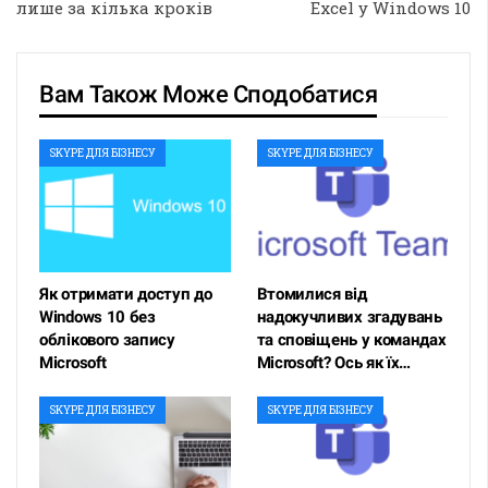
лише за кілька кроків
Excel у Windows 10
Вам Також Може Сподобатися
SKYPE ДЛЯ БІЗНЕСУ
SKYPE ДЛЯ БІЗНЕСУ
Як отримати доступ до
Втомилися від
Windows 10 без
надокучливих згадувань
облікового запису
та сповіщень у командах
Microsoft
Microsoft? Ось як їх…
SKYPE ДЛЯ БІЗНЕСУ
SKYPE ДЛЯ БІЗНЕСУ