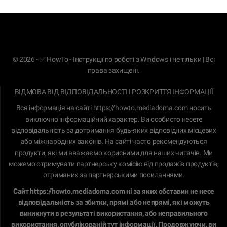
© 2026 - ✅ HowTo - Інструкції по роботі з Windows і не тільки | Всі
права захищені.
ВІДМОВА ВІД ВІДПОВІДАЛЬНОСТІ І РОЗКРИТТЯ ІНФОРМАЦІЇ
Вся інформація на сайті
https://howto.mediadoma.com
носить
виключно інформаційний характер. Ви особисто несете
відповідальність за дотримання будь-яких відповідних місцевих
або міжнародних законів. На сайті часто рекомендуються
продукти, які ми вважаємо корисними для наших читачів. Ми
можемо отримувати партнерську комісію від продажів продуктів,
отриманих за партнерськими посиланнями.
Сайт
https://howto.mediadoma.com
ні за яких обставин не несе
відповідальність за збитки, прямі або непрямі, які можуть
виникнути в результаті використання, або неправильного
використання, опублікованій тут інформації. Продовжуючи, ви