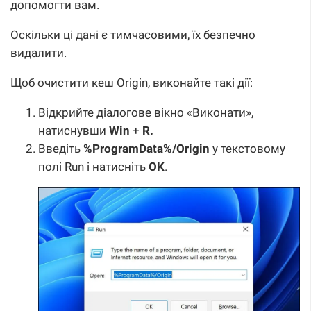
допомогти вам.
Оскільки ці дані є тимчасовими, їх безпечно
видалити.
Щоб очистити кеш Origin, виконайте такі дії:
Відкрийте діалогове вікно «Виконати»,
натиснувши
Win
+
R.
Введіть
%ProgramData%/Origin
у текстовому
полі Run і натисніть
OK
.