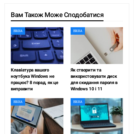
Вам Також Може Сподобатися
ВІКНА
ВІКНА
Клавіатура вашого
Як створити та
ноутбука Windows не
використовувати диск
працює? 8 порад, як це
для скидання пароля в
виправити
Windows 10 і 11
ВІКНА
ВІКНА