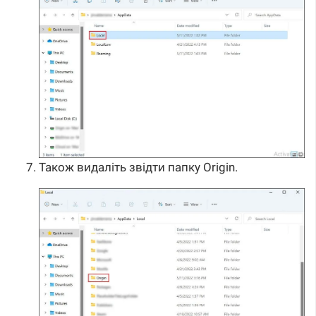
Також видаліть звідти папку Origin.