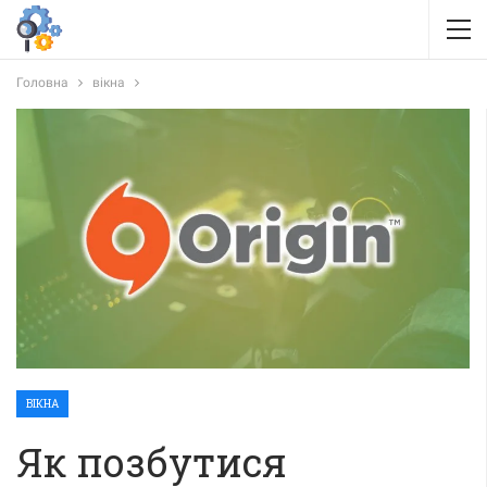
Головна
вікна
ВІКНА
Як позбутися