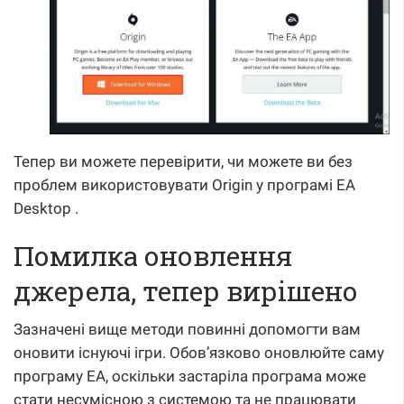
Тепер ви можете перевірити, чи можете ви без
проблем використовувати Origin у програмі EA
Desktop .
Помилка оновлення
джерела, тепер вирішено
Зазначені вище методи повинні допомогти вам
оновити існуючі ігри. Обов’язково оновлюйте саму
програму EA, оскільки застаріла програма може
стати несумісною з системою та не працювати