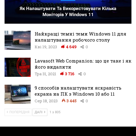
Як Налаштувати Та Використовувати Кілька
Моніторів У Windows 11
Найкращі темні теми Windows 11 для
налаштування робочого столу
Кві 19, 2023
4 649
0
Lavasoft Web Companion: що це таке і як
його видалити
Тра 31, 2021
3 716
0
9 способів налаштувати яскравість
екрана на ПК з Windows 10 або 11
Сер 18, 2023
3 445
0
ПОПЕРЕДНЯ
ДАЛІ
1 з 805