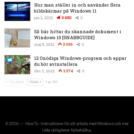
Hur man ställer in och använder flera
bildskärmar på Windows 11
jan 2, 2023
3 650
0
Så här hittar du skannade dokument i
Windows 10 [SNABBGUIDE]
maj 8, 2021
3 036
0
12 Onödiga Windows-program och appar
du bör avinstallera
dec 3, 2022
2 574
0
TILLBAKA
FRAM
1 av 797
© 2026 - ✅ HowTo - Instruktioner för att arbeta med Windows och mer
| Alla rättigheter förbehållna.