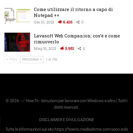
Come utilizzare il ritorno a capo di
Notepad ++
Giu 10, 2021
6.416
0
Lavasoft Web Companion: cos’è e come
rimuoverlo
Mag 31, 2021
5.951
0
PREV
PROSSIMA
1 di 796
© 2026 - ✅ HowTo - Istruzioni per lavorare con Windows e altro | Tutti i
diritti riservati.
DISCLAIMER E DIVULGAZIONE
Tutte le informazioni sul sito
https://howto.mediadoma.com
sono solo