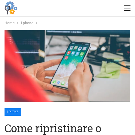
Home
I phone
I PHONE
Come ripristinare o