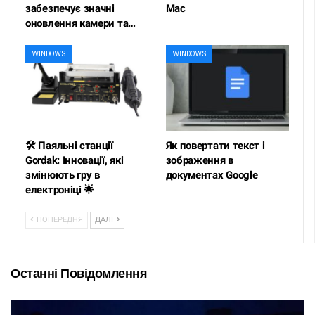
забезпечує значні
Mac
оновлення камери та…
WINDOWS
WINDOWS
🛠️ Паяльні станції
Як повертати текст і
Gordak: Інновації, які
зображення в
змінюють гру в
документах Google
електроніці 🌟
ПОПЕРЕДНЯ
ДАЛІ
Останні Повідомлення