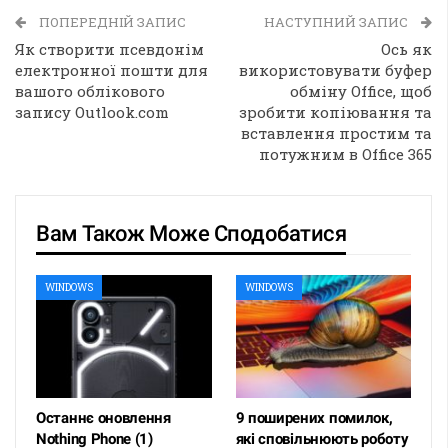
ПОПЕРЕДНІЙ ЗАПИС
НАСТУПНИЙ ЗАПИС
Як створити псевдонім
Ось як
електронної пошти для
використовувати буфер
вашого облікового
обміну Office, щоб
запису Outlook.com
зробити копіювання та
вставлення простим та
потужним в Office 365
Вам Також Може Сподобатися
WINDOWS
WINDOWS
Останнє оновлення
9 поширених помилок,
Nothing Phone (1)
які сповільнюють роботу