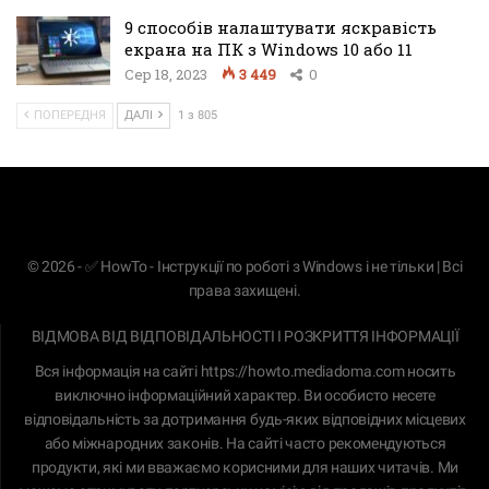
9 способів налаштувати яскравість
екрана на ПК з Windows 10 або 11
Сер 18, 2023
3 449
0
ПОПЕРЕДНЯ
ДАЛІ
1 з 805
© 2026 - ✅ HowTo - Інструкції по роботі з Windows і не тільки | Всі
права захищені.
ВІДМОВА ВІД ВІДПОВІДАЛЬНОСТІ І РОЗКРИТТЯ ІНФОРМАЦІЇ
Вся інформація на сайті
https://howto.mediadoma.com
носить
виключно інформаційний характер. Ви особисто несете
відповідальність за дотримання будь-яких відповідних місцевих
або міжнародних законів. На сайті часто рекомендуються
продукти, які ми вважаємо корисними для наших читачів. Ми