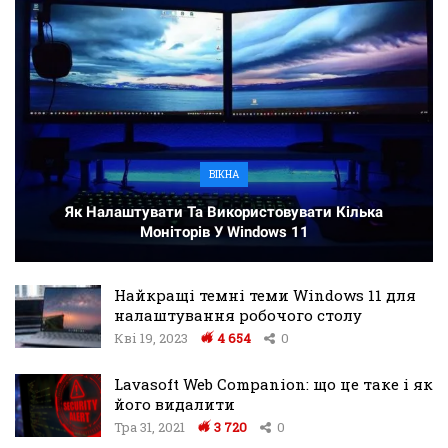
ВІКНА
Як Налаштувати Та Використовувати Кілька
Моніторів У Windows 11
Найкращі темні теми Windows 11 для
налаштування робочого столу
Кві 19, 2023
4 654
0
Lavasoft Web Companion: що це таке і як
його видалити
Тра 31, 2021
3 720
0