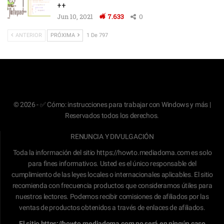
++
Jun 10, 2021
7.633
0
ANTERIOR
PRÓXIMA
1 De 797
© 2026 - ✅ Cómo: instrucciones para trabajar con Windows y más |
Reservados todos los derechos.
RENUNCIA Y DIVULGACIÓN
Toda la información del sitio
https://howto.mediadoma.com
es solo
para fines informativos. Usted es el único responsable del
cumplimiento de las leyes locales o internacionales aplicables. El sitio
recomienda con frecuencia productos que consideramos útiles para
nuestros lectores. Podemos recibir comisiones de afiliados por las
ventas de productos obtenidos a través de enlaces de afiliados.
El sitio
https://howto.mediadoma.com
no será en ningún caso