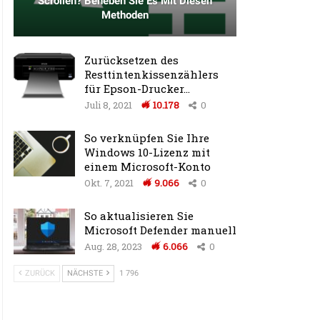
Scrollen? Beheben Sie Es Mit Diesen
Methoden
Zurücksetzen des
Resttintenkissenzählers
für Epson-Drucker…
Juli 8, 2021
10.178
0
So verknüpfen Sie Ihre
Windows 10-Lizenz mit
einem Microsoft-Konto
Okt. 7, 2021
9.066
0
So aktualisieren Sie
Microsoft Defender manuell
Aug. 28, 2023
6.066
0
ZURÜCK
NÄCHSTE
1 796