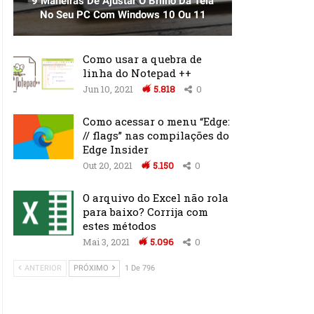
9 Maneiras De Ajustar O Brilho Da Tela
No Seu PC Com Windows 10 Ou 11
Como usar a quebra de
linha do Notepad ++
Jun 10, 2021
5.818
0
Como acessar o menu “Edge:
// flags” nas compilações do
Edge Insider
Out 20, 2021
5.150
0
O arquivo do Excel não rola
para baixo? Corrija com
estes métodos
Mai 3, 2021
5.096
0
ANTERIOR
PRÓXIMO
1 De 796