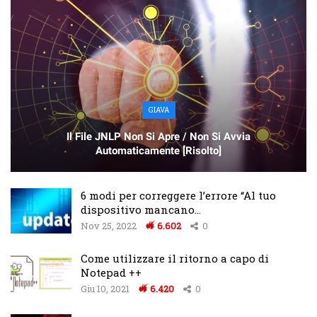
GIAVA
Il File JNLP Non Si Apre / Non Si Avvia
Automaticamente [Risolto]
6 modi per correggere l’errore “Al tuo
dispositivo mancano…
Nov 25, 2022
6.602
0
Come utilizzare il ritorno a capo di
Notepad ++
Giu 10, 2021
6.420
0