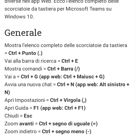
diverse nell’app Web. Ecco l’elenco completo delle
scorciatoie da tastiera per Microsoft Teams su
Windows 10.
Generale
Mostra l’elenco completo delle scorciatoie da tastiera
=
Ctrl + Punto (.)
Vai alla barra di ricerca =
Ctrl + E
Mostra comandi =
Ctrl + Barra (/)
Vai a =
Ctrl + G (app web: Ctrl + Maiusc + G)
Avvia una nuova chat =
Ctrl + N (app web: Alt sinistro +
N)
Apri Impostazioni =
Ctrl + Virgola (,)
Apri Guida =
F1 (app web: Ctrl + F1)
Chiudi =
Esc
Zoom
avanti
=
Ctrl + segno di uguale (=)
Zoom indietro =
Ctrl + segno meno (-)