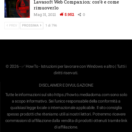
Lavasoft Web Companion: cos’è e come
rimuoverlo
Mag 31, 2021
5.952
0
PREV
PROSSIMA
1 di 796
© 2026 - ✅ HowTo - Istruzioni per lavorare con Windows e altro | Tutti i
diritti riservati.
DISCLAIMER E DIVULGAZIONE
Tutte le informazioni sul sito
https://howto.mediadoma.com
sono solo
a scopo informativo. Sei l'unico responsabile della conformità a
qualsiasi legge locale o internazionale applicabile. Il sito consiglia
spesso prodotti che riteniamo utili ai nostri lettori. Potremmo ricevere
commissioni di affiliazione dalla vendita di prodotti ottenuti tramite link
di affiliazione.