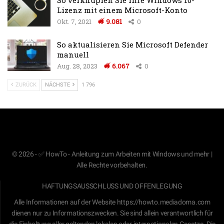
Lizenz mit einem Microsoft-Konto
Okt. 7, 2021
9.081
0
So aktualisieren Sie Microsoft Defender
manuell
Aug. 28, 2023
6.067
0
ZURÜCK
NÄCHSTE
1 796
© 2026 - ✅ HowTo - Anleitung zum Arbeiten mit Windows und mehr |
Alle Rechte vorbehalten.
HAFTUNGSAUSSCHLUSS UND OFFENLEGUNG
Alle Informationen auf der Website
https://howto.mediadoma.com
dienen nur zu Informationszwecken. Sie sind allein verantwortlich für
die Einhaltung aller geltenden lokalen oder internationalen Gesetze. Die