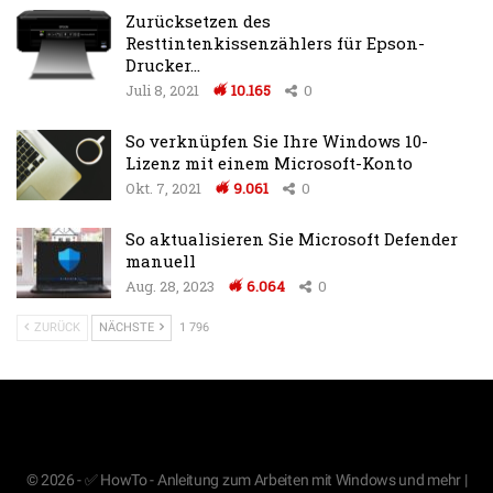
Zurücksetzen des
Resttintenkissenzählers für Epson-
Drucker…
Juli 8, 2021
10.165
0
So verknüpfen Sie Ihre Windows 10-
Lizenz mit einem Microsoft-Konto
Okt. 7, 2021
9.061
0
So aktualisieren Sie Microsoft Defender
manuell
Aug. 28, 2023
6.064
0
ZURÜCK
NÄCHSTE
1 796
© 2026 - ✅ HowTo - Anleitung zum Arbeiten mit Windows und mehr |