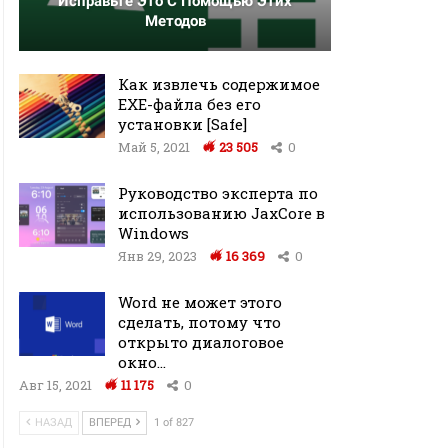
Исправьте Это С Помощью Этих
Методов
Как извлечь содержимое
EXE-файла без его
установки [Safe]
Май 5, 2021
23 505
0
Руководство эксперта по
использованию JaxCore в
Windows
Янв 29, 2023
16 369
0
Word не может этого
сделать, потому что
открыто диалоговое
окно…
Авг 15, 2021
11 175
0
НАЗАД
ВПЕРЕД
1 of 827