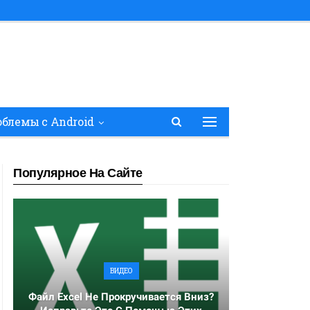
блемы с Android
Популярное На Сайте
ВИДЕО
Файл Excel Не Прокручивается Вниз?