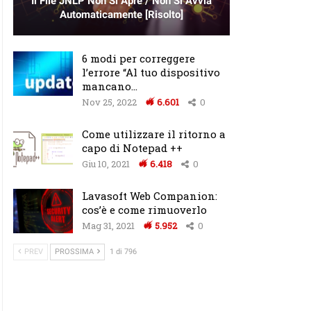
Il File JNLP Non Si Apre / Non Si Avvia
Automaticamente [Risolto]
6 modi per correggere
l’errore “Al tuo dispositivo
mancano…
Nov 25, 2022
6.601
0
Come utilizzare il ritorno a
capo di Notepad ++
Giu 10, 2021
6.418
0
Lavasoft Web Companion:
cos’è e come rimuoverlo
Mag 31, 2021
5.952
0
PREV
PROSSIMA
1 di 796