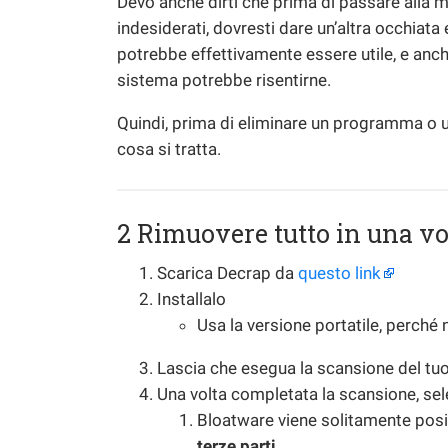
Devo anche dirti che prima di passare alla mo
indesiderati, dovresti dare un’altra occhiata
potrebbe effettivamente essere utile, e anche
sistema potrebbe risentirne.
Quindi, prima di eliminare un programma o u
cosa si tratta.
2 Rimuovere tutto in una vo
Scarica Decrap da
questo link
Installalo
Usa la versione portatile, perché n
Lascia che esegua la scansione del tuo
Una volta completata la scansione, sele
Bloatware viene solitamente posi
terze parti