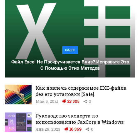
ВИДЕО
Файл Excel Не Прокручивается Вниз? Исправьте Это
С Помощью Этих Методов
Как извлечь содержимое EXE-файла
без его установки [Safe]
Май 5, 2021
23 505
0
Руководство эксперта по
использованию JaxCore в Windows
Янв 29, 2023
16 369
0