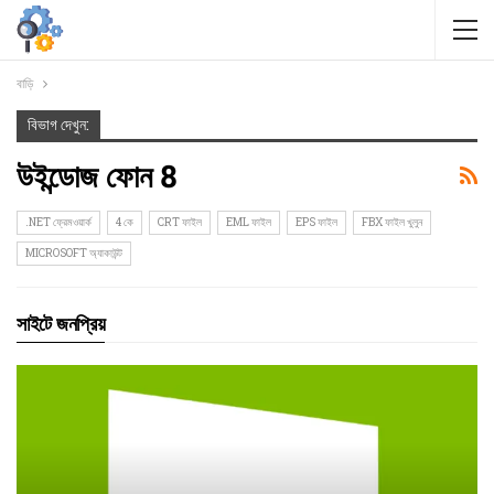
বাড়ি
বিভাগ দেখুন:
উইন্ডোজ ফোন 8
.NET ফ্রেমওয়ার্ক
4 কে
CRT ফাইল
EML ফাইল
EPS ফাইল
FBX ফাইল খুলুন
MICROSOFT অ্যাকাউন্ট
সাইটে জনপ্রিয়