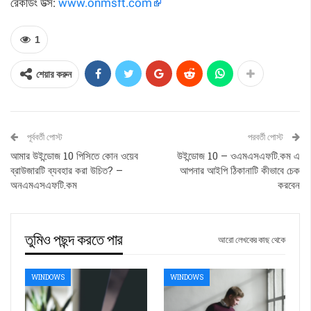
রেকর্ডিং উত্স:
www.onmsft.com
1
শেয়ার করুন
পূর্ববর্তী পোস্ট
পরবর্তী পোস্ট
আমার উইন্ডোজ 10 পিসিতে কোন ওয়েব
উইন্ডোজ 10 – ওএমএসএফটি.কম এ
ব্রাউজারটি ব্যবহার করা উচিত? –
আপনার আইপি ঠিকানাটি কীভাবে চেক
অনএমএসএফটি.কম
করবেন
তুমিও পছন্দ করতে পার
আরো লেখকের কাছ থেকে
WINDOWS
WINDOWS