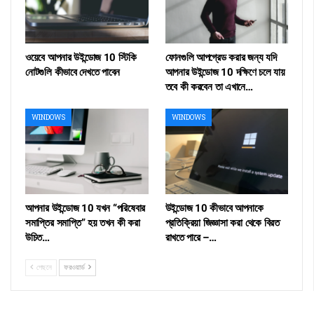
ওয়েবে আপনার উইন্ডোজ 10 স্টিকি
ফোনগুলি আপগ্রেড করার জন্য যদি
নোটগুলি কীভাবে দেখতে পাবেন
আপনার উইন্ডোজ 10 দক্ষিণে চলে যায়
তবে কী করবেন তা এখানে…
WINDOWS
WINDOWS
আপনার উইন্ডোজ 10 যখন “পরিষেবার
উইন্ডোজ 10 কীভাবে আপনাকে
সমাপ্তির সমাপ্তি” হয় তখন কী করা
প্রতিক্রিয়া জিজ্ঞাসা করা থেকে বিরত
উচিত…
রাখতে পারে –…
পেছনে
ফরওয়ার্ড