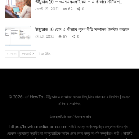
উইন্ডোজ 10 – ওএমএসএফটি.কম – এ কীভাবে স্টার্টআপ…
সেপ্টে. 21, 2021
62
0
উইন্ডোজ 10 হোম এ কীভাবে গ্রুপ নীতি সম্পাদক ইনস্টল করবেন
মে 25, 2021
57
0
পেছনে
ফরওয়ার্ড
1 এর 384
© 2026 - ✅ HowTo - উইন্ডোজ এবং আরও অনেক কিছু নিয়ে কাজ করার নির্দেশনা | সমস্ত
অধিকার সংরক্ষিত.
ডিসক্লেইমার এবং ডিসক্লোজার
https://howto.mediadoma.com
সাইটে সমস্ত তথ্য শুধুমাত্র তথ্যগত উদ্দেশ্যে।
যেকোন প্রযোজ্য স্থানীয় বা আন্তর্জাতিক আইন মেনে চলার জন্য আপনি সম্পূর্ণরূপে দায়ী। সাইটটি