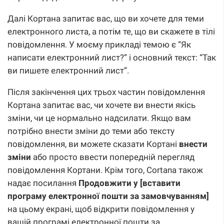
Далі Кортана запитає вас, що ви хочете для теми
електронного листа, а потім те, що ви скажете в тілі
повідомлення. У моєму прикладі темою є “Як
написати електронний лист?” і основний текст: “Так
ви пишете електронний лист”.
Після закінчення цих трьох частин повідомлення
Кортана запитає вас, чи хочете ви внести якісь
зміни, чи це нормально надсилати. Якщо вам
потрібно внести зміни до теми або тексту
повідомлення, ви можете сказати Кортані
внести
зміни
або просто ввести попередній перегляд
повідомлення Кортани. Крім того, Cortana також
надає посилання
Продовжити у [вставити
програму електронної пошти за замовчуванням]
на цьому екрані, щоб відкрити повідомлення у
вашій програмі електронної пошти за