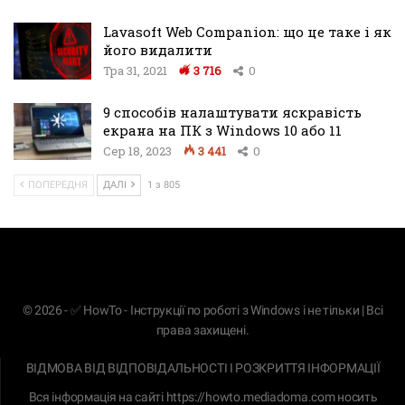
Lavasoft Web Companion: що це таке і як
його видалити
Тра 31, 2021
3 716
0
9 способів налаштувати яскравість
екрана на ПК з Windows 10 або 11
Сер 18, 2023
3 441
0
ПОПЕРЕДНЯ
ДАЛІ
1 з 805
© 2026 - ✅ HowTo - Інструкції по роботі з Windows і не тільки | Всі
права захищені.
ВІДМОВА ВІД ВІДПОВІДАЛЬНОСТІ І РОЗКРИТТЯ ІНФОРМАЦІЇ
Вся інформація на сайті
https://howto.mediadoma.com
носить