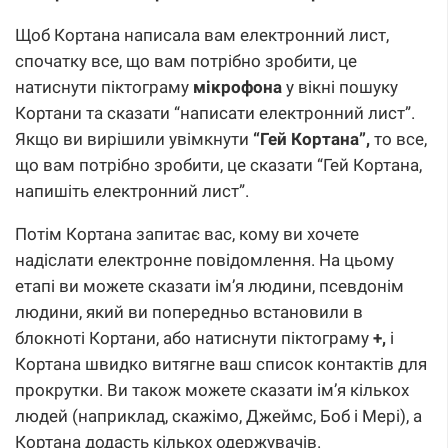
Щоб Кортана написала вам електронний лист,
спочатку все, що вам потрібно зробити, це
натиснути піктограму
мікрофона
у вікні пошуку
Кортани та сказати “написати електронний лист”.
Якщо ви вирішили увімкнути
“Гей Кортана”,
то все,
що вам потрібно зробити, це сказати “Гей Кортана,
напишіть електронний лист”.
Потім Кортана запитає вас, кому ви хочете
надіслати електронне повідомлення. На цьому
етапі ви можете сказати ім’я людини, псевдонім
людини, який ви попередньо встановили в
блокноті Кортани, або натиснути піктограму
+,
і
Кортана швидко витягне ваш список контактів для
прокрутки. Ви також можете сказати ім’я кількох
людей (наприклад, скажімо, Джеймс, Боб і Мері), а
Кортана додасть кількох одержувачів.