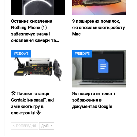
Останнє оновлення
9 поширених помилок,
Nothing Phone (1)
які сповільнюють роботу
забезпечує значні
Mac
оновлення камери та…
WINDOWS
WINDOWS
🛠️ Паяльні станції
Як повертати текст і
Gordak: Інновації, які
зображення в
змінюють гру в
документах Google
електроніці 🌟
ПОПЕРЕДНЯ
ДАЛІ