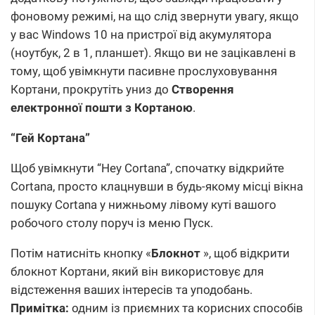
фоновому режимі, на що слід звернути увагу, якщо
у вас Windows 10 на пристрої від акумулятора
(ноутбук, 2 в 1, планшет). Якщо ви не зацікавлені в
тому, щоб увімкнути пасивне прослуховування
Кортани, прокрутіть униз до
Створення
електронної пошти з Кортаною
.
“Гей Кортана”
Щоб увімкнути “Hey Cortana”, спочатку відкрийте
Cortana, просто клацнувши в будь-якому місці вікна
пошуку Cortana у нижньому лівому куті вашого
робочого столу поруч із меню Пуск.
Потім натисніть кнопку «
Блокнот
», щоб відкрити
блокнот Кортани, який він використовує для
відстеження ваших інтересів та уподобань.
Примітка:
одним із приємних та корисних способів