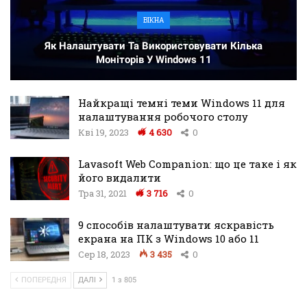
ВІКНА
Як Налаштувати Та Використовувати Кілька
Моніторів У Windows 11
Найкращі темні теми Windows 11 для
налаштування робочого столу
Кві 19, 2023
4 630
0
Lavasoft Web Companion: що це таке і як
його видалити
Тра 31, 2021
3 716
0
9 способів налаштувати яскравість
екрана на ПК з Windows 10 або 11
Сер 18, 2023
3 435
0
ПОПЕРЕДНЯ
ДАЛІ
1 з 805