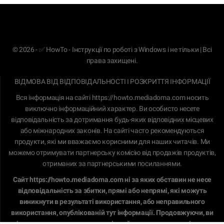
© 2026 - ✅ HowTo - Інструкції по роботі з Windows і не тільки | Всі
права захищені.
ВІДМОВА ВІД ВІДПОВІДАЛЬНОСТІ І РОЗКРИТТЯ ІНФОРМАЦІЇ
Вся інформація на сайті
https://howto.mediadoma.com
носить
виключно інформаційний характер. Ви особисто несете
відповідальність за дотримання будь-яких відповідних місцевих
або міжнародних законів. На сайті часто рекомендуються
продукти, які ми вважаємо корисними для наших читачів. Ми
можемо отримувати партнерську комісію від продажів продуктів,
отриманих за партнерськими посиланнями.
Сайт
https://howto.mediadoma.com
ні за яких обставин не несе
відповідальність за збитки, прямі або непрямі, які можуть
виникнути в результаті використання, або неправильного
використання, опублікованій тут інформації. Продовжуючи, ви
підтверджуєте, що прочитали і прийняли нашу повну
відмову