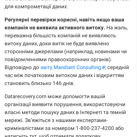
для компрометації даних.
Регулярні перевірки корисні, навіть якщо ваша
компанія не виявила активного витоку.
На жаль,
переважна більшість компаній не виявляють
витоку даних, доки витік не буде виявлено
сторонніми джерелами (наприклад, новинами чи
повідомленнями правоохоронних органів).
Відповідно до
звіту Mandiant Consulting
, середній
час між початковим витоком даних і відкриттям
становить близько 146 днів.
Datarecovery.com може допомогти вашій
організації виявити порушення, використовуючи
власні методи пошуку даних в Інтернеті та темній
мережі. Зв’яжіться з нашими експертами-
криміналістами за номером 1-800-237-4200 або
натисніть тут, щоб отримати додаткову