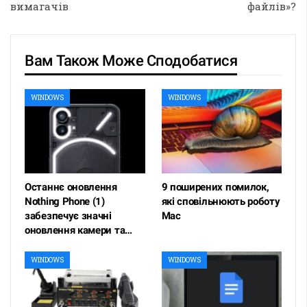
вимагачів
файлів»?
Вам Також Може Сподобатися
WINDOWS
WINDOWS
Останнє оновлення
9 поширених помилок,
Nothing Phone (1)
які сповільнюють роботу
забезпечує значні
Mac
оновлення камери та…
WINDOWS
WINDOWS