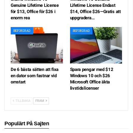
Genuine Lifetime License
Lifetime License Endast
för $13, Office för $26 i
$14, Office $26—Gratis att
enorm rea
uppgradera…
BEFORDRAD
BEFORDRAD
De 6 bästa sätten att fixa
Spara pengar med $12
en dator som fastnar vid
Windows 10 och $26
omstart
Microsoft Office äkta
livstidslicenser
TILLBAKA
FRAM
Populärt På Sajten