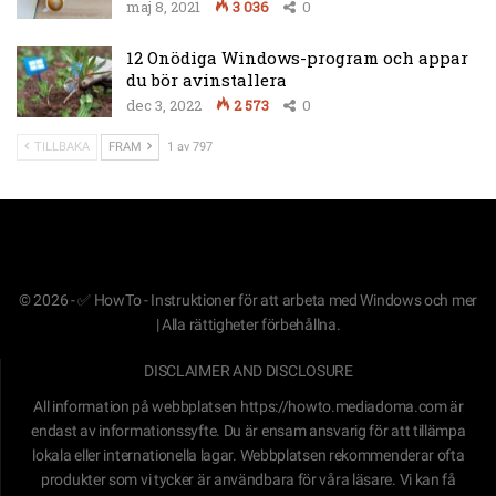
maj 8, 2021
3 036
0
12 Onödiga Windows-program och appar
du bör avinstallera
dec 3, 2022
2 573
0
TILLBAKA
FRAM
1 av 797
© 2026 - ✅ HowTo - Instruktioner för att arbeta med Windows och mer
| Alla rättigheter förbehållna.
DISCLAIMER AND DISCLOSURE
All information på webbplatsen
https://howto.mediadoma.com
är
endast av informationssyfte. Du är ensam ansvarig för att tillämpa
lokala eller internationella lagar. Webbplatsen rekommenderar ofta
produkter som vi tycker är användbara för våra läsare. Vi kan få