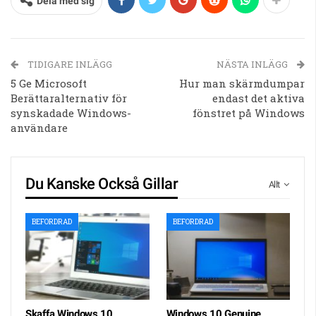
Dela med sig
TIDIGARE INLÄGG
NÄSTA INLÄGG
5 Ge Microsoft
Hur man skärmdumpar
Berättaralternativ för
endast det aktiva
synskadade Windows-
fönstret på Windows
användare
Du Kanske Också Gillar
Allt
BEFORDRAD
BEFORDRAD
Skaffa Windows 10
Windows 10 Genuine