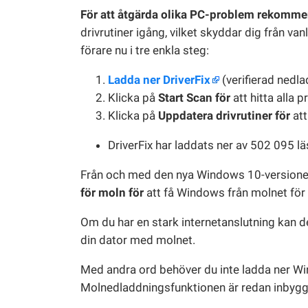
För att åtgärda olika PC-problem rekommen
drivrutiner igång, vilket skyddar dig från van
förare nu i tre enkla steg:
Ladda ner DriverFix
(verifierad nedla
Klicka på
Start Scan för
att hitta alla 
Klicka på
Uppdatera drivrutiner för
att
DriverFix har laddats ner av 502 095 l
Från och med den nya Windows 10-version
för moln för
att få Windows från molnet för 
Om du har en stark internetanslutning kan det
din dator med molnet.
Med andra ord behöver du inte ladda ner 
Molnedladdningsfunktionen är redan inbygg