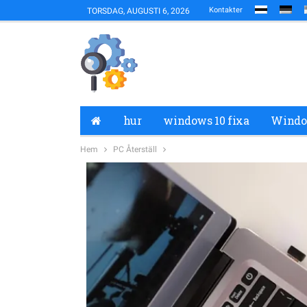
Kontakter
TORSDAG, AUGUSTI 6, 2026
hur
windows 10 fixa
Window
Hem
PC Återställ