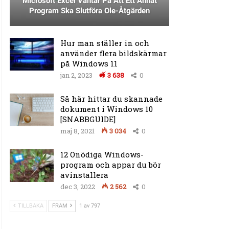
Microsoft Excel Väntar På Att Ett Annat
Program Ska Slutföra Ole-Åtgärden
Hur man ställer in och
använder flera bildskärmar
på Windows 11
jan 2, 2023
3 638
0
Så här hittar du skannade
dokument i Windows 10
[SNABBGUIDE]
maj 8, 2021
3 034
0
12 Onödiga Windows-
program och appar du bör
avinstallera
dec 3, 2022
2 562
0
TILLBAKA
FRAM
1 av 797