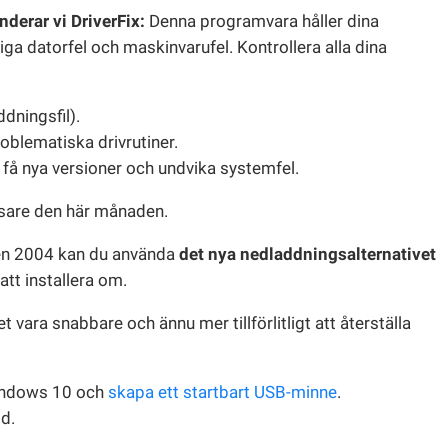
derar vi DriverFix:
Denna programvara håller dina
liga datorfel och maskinvarufel. Kontrollera alla dina
ddningsfil).
problematiska drivrutiner.
 få nya versioner och undvika systemfel.
äsare den här månaden.
en 2004 kan du använda
det nya nedladdningsalternativet
att installera om.
 vara snabbare och ännu mer tillförlitligt att återställa
Windows 10 och
skapa ett startbart USB-minne
.
d.