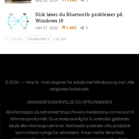
aug 18, 2023
1 546
0
Slik løser du Bluetooth-problemer på
Windows 10
okt 27, 2021
1 463
0
TILBAKE
FRAMOVER
1 of 795
© 2026 - ✅ HowTo - Instruksjoner for arbeid med Windows og mer | Alle
rettigheter forbeholdt.
ANSVARSFRASKRIVELSE OG OPPLYSNINGER
All informasjon på nettstedet
https://howto.mediadoma.com
er kun til
informasjonsformål. Du er eneansvarlig for å overholde gjeldende
lokale eller internasjonale lover. Nettstedet anbefaler ofte produkter
som vi finner nyttige for våre lesere. Vi kan motta tilknyttede